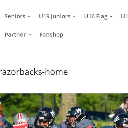
Seniors
U19 Juniors
U16 Flag
U1
Partner
Fanshop
y-razorbacks-home