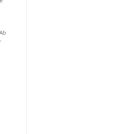
ie
 Ab
r