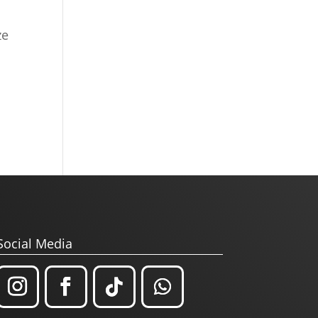
ze
Social Media