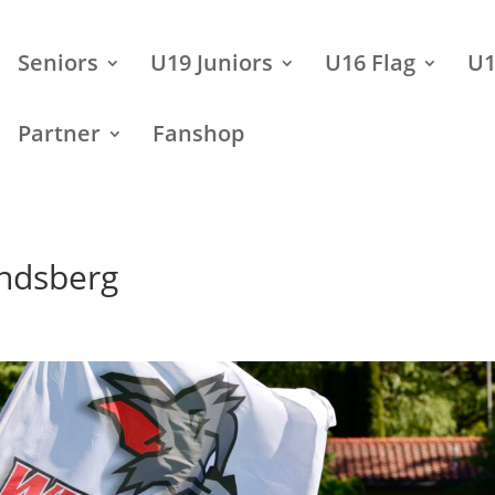
Seniors
U19 Juniors
U16 Flag
U1
Partner
Fanshop
andsberg