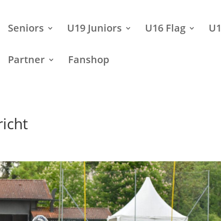
Seniors
U19 Juniors
U16 Flag
U1
Partner
Fanshop
icht