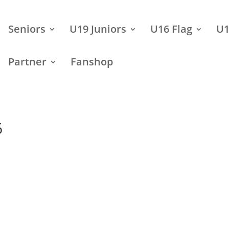
Seniors
U19 Juniors
U16 Flag
U1
Partner
Fanshop
6