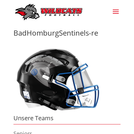
BadHomburgSentinels-re
Unsere Teams
Seniors