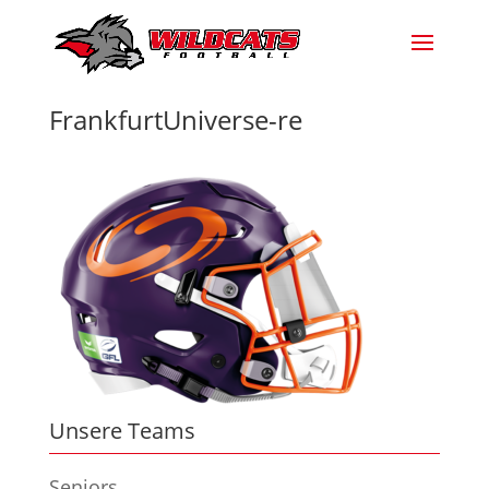
FrankfurtUniverse-re
Unsere Teams
Seniors