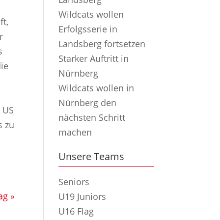
Wildcats wollen
ft,
Erfolgsserie in
r
Landsberg fortsetzen
s
Starker Auftritt in
ie
Nürnberg
Wildcats wollen in
Nürnberg den
e US
nächsten Schritt
s zu
machen
Unsere Teams
Seniors
ag »
U19 Juniors
U16 Flag