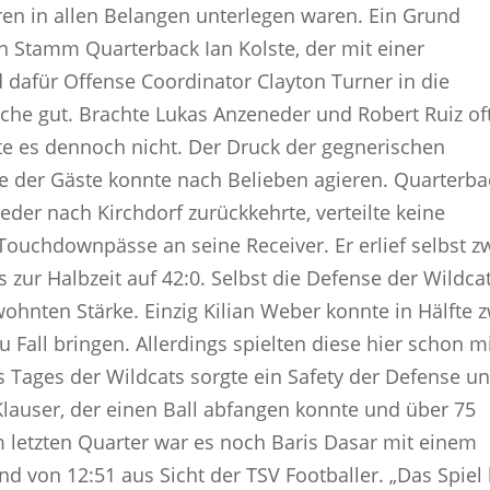
en in allen Belangen unterlegen waren. Ein Grund
on Stamm Quarterback Ian Kolste, der mit einer
afür Offense Coordinator Clayton Turner in die
che gut. Brachte Lukas Anzeneder und Robert Ruiz oft
hte es dennoch nicht. Der Druck der gegnerischen
se der Gäste konnte nach Belieben agieren. Quarterba
ieder nach Kirchdorf zurückkehrte, verteilte keine
ouchdownpässe an seine Receiver. Er erlief selbst z
 zur Halbzeit auf 42:0. Selbst die Defense der Wildca
ohnten Stärke. Einzig Kilian Weber konnte in Hälfte 
 Fall bringen. Allerdings spielten diese hier schon m
s Tages der Wildcats sorgte ein Safety der Defense u
auser, der einen Ball abfangen konnte und über 75
Im letzten Quarter war es noch Baris Dasar mit einem
d von 12:51 aus Sicht der TSV Footballer. „Das Spiel 