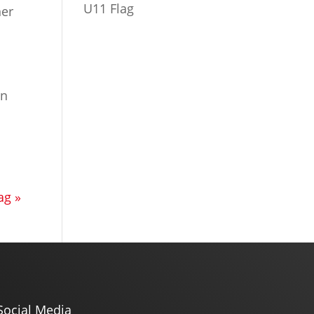
U11 Flag
ner
en
ag »
Social Media