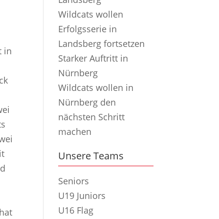
Wildcats wollen
Erfolgsserie in
Landsberg fortsetzen
 in
Starker Auftritt in
Nürnberg
ck
Wildcats wollen in
Nürnberg den
wei
nächsten Schritt
ts
machen
zwei
it
Unsere Teams
nd
Seniors
U19 Juniors
U16 Flag
hat