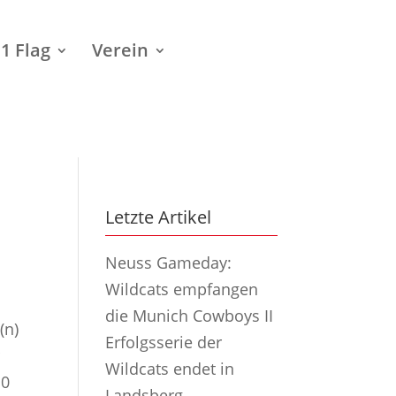
1 Flag
Verein
Letzte Artikel
Neuss Gameday:
Wildcats empfangen
die Munich Cowboys II
(n)
Erfolgsserie der
r
Wildcats endet in
:0
Landsberg