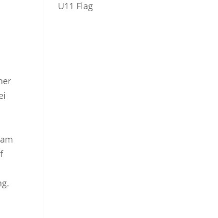
U11 Flag
her
ei
 am
f
ng.