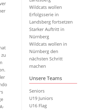
ver
Wildcats wollen
ner
Erfolgsserie in
Landsberg fortsetzen
Starker Auftritt in
Nürnberg
Wildcats wollen in
hat
Nürnberg den
 zu
nächsten Schritt
am
machen
on.
der
Unsere Teams
ando
Seniors
rs
U19 Juniors
ge
U16 Flag
A-