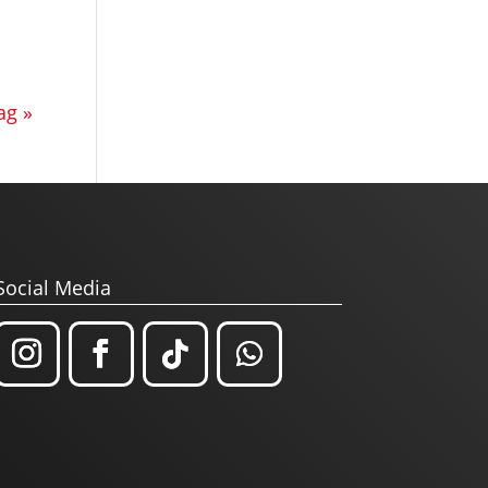
ag »
Social Media