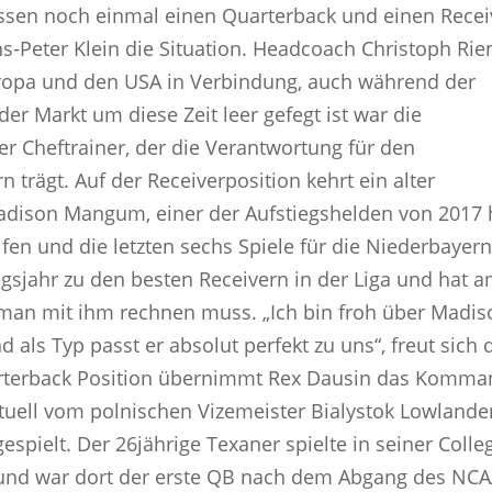
ssen noch einmal einen Quarterback und einen Recei
ans-Peter Klein die Situation. Headcoach Christoph Rie
uropa und den USA in Verbindung, auch während der
er Markt um diese Zeit leer gefegt ist war die
er Cheftrainer, der die Verantwortung für den
n trägt. Auf der Receiverposition kehrt ein alter
adison Mangum, einer der Aufstiegshelden von 2017 
elfen und die letzten sechs Spiele für die Niederbayern
gsjahr zu den besten Receivern in der Liga und hat 
an mit ihm rechnen muss. „Ich bin froh über Madis
ls Typ passt er absolut perfekt zu uns“, freut sich 
uarterback Position übernimmt Rex Dausin das Komm
tuell vom polnischen Vizemeister Bialystok Lowlande
espielt. Der 26jährige Texaner spielte in seiner Colle
n und war dort der erste QB nach dem Abgang des NCA