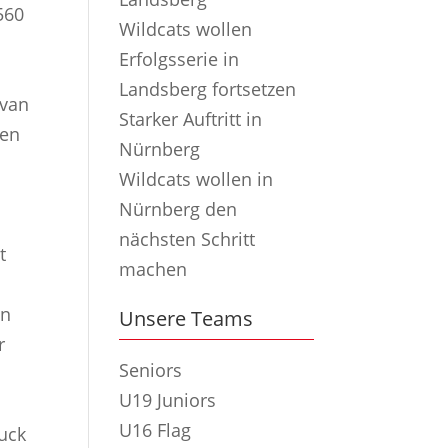
560
Wildcats wollen
Erfolgsserie in
Landsberg fortsetzen
ivan
Starker Auftritt in
den
Nürnberg
Wildcats wollen in
Nürnberg den
nächsten Schritt
t
machen
wn
Unsere Teams
r
Seniors
U19 Juniors
U16 Flag
uck