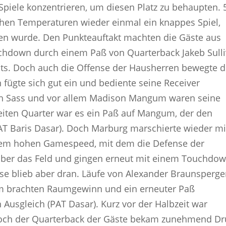
Spiele konzentrieren, um diesen Platz zu behaupten. 
en Temperaturen wieder einmal ein knappes Spiel,
eden wurde. Den Punkteauftakt machten die Gäste aus
uchdown durch einem Paß von Quarterback Jakeb Sull
cats. Doch auch die Offense der Hausherren bewegte 
 fügte sich gut ein und bediente seine Receiver
ph Sass und vor allem Madison Mangum waren seine
eiten Quarter war es ein Paß auf Mangum, der den
PAT Baris Dasar). Doch Marburg marschierte wieder mi
rem hohen Gamespeed, mit dem die Defense der
 über das Feld und gingen erneut mit einem Touchdo
nse blieb aber dran. Läufe von Alexander Braunsperge
 brachten Raumgewinn und ein erneuter Paß
sgleich (PAT Dasar). Kurz vor der Halbzeit war
och der Quarterback der Gäste bekam zunehmend Dr