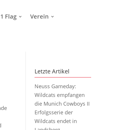
1 Flag
Verein
Letzte Artikel
Neuss Gameday:
Wildcats empfangen
die Munich Cowboys II
nde
Erfolgsserie der
Wildcats endet in
d
Landsberg