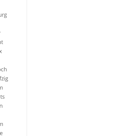
urg
r
ht
x
och
fzig
em
ts
en
em
e