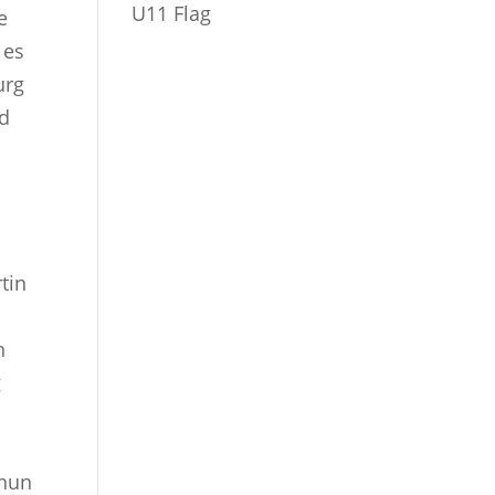
U11 Flag
e
 es
urg
nd
tin
n
g
 nun