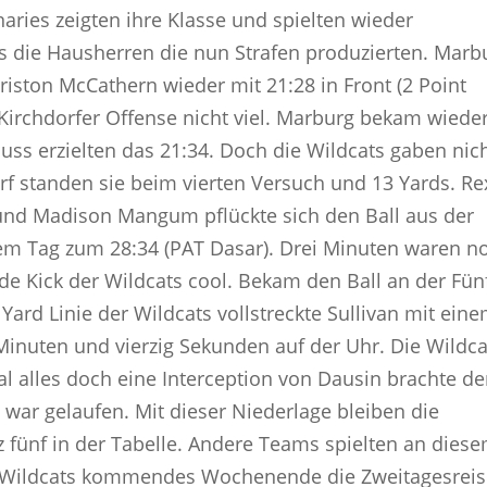
aries zeigten ihre Klasse und spielten wieder
es die Hausherren die nun Strafen produzierten. Marb
riston McCathern wieder mit 21:28 in Front (2 Point
er Kirchdorfer Offense nicht viel. Marburg bekam wiede
uss erzielten das 21:34. Doch die Wildcats gaben nic
rf standen sie beim vierten Versuch und 13 Yards. Re
und Madison Mangum pflückte sich den Ball aus der
sem Tag zum 28:34 (PAT Dasar). Drei Minuten waren n
ide Kick der Wildcats cool. Bekam den Ball an der Fün
Yard Linie der Wildcats vollstreckte Sullivan mit ein
Minuten und vierzig Sekunden auf der Uhr. Die Wildca
al alles doch eine Interception von Dausin brachte d
 war gelaufen. Mit dieser Niederlage bleiben die
tz fünf in der Tabelle. Andere Teams spielten an dies
 Wildcats kommendes Wochenende die Zweitagesreis