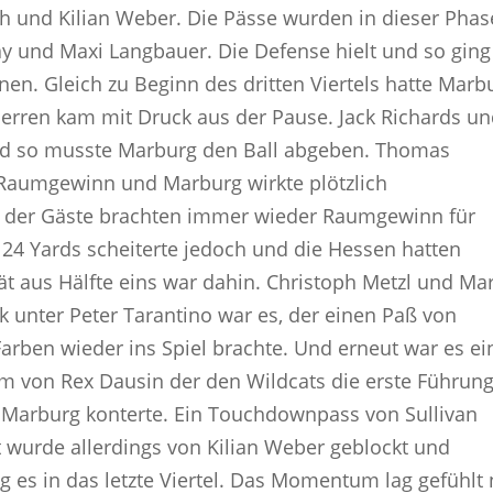
h und Kilian Weber. Die Pässe wurden in dieser Phas
ay und Maxi Langbauer. Die Defense hielt und so ging
en. Gleich zu Beginn des dritten Viertels hatte Marb
erren kam mit Druck aus der Pause. Jack Richards u
und so musste Marburg den Ball abgeben. Thomas
 Raumgewinn und Marburg wirkte plötzlich
ten der Gäste brachten immer wieder Raumgewinn für
s 24 Yards scheiterte jedoch und die Hessen hatten
ät aus Hälfte eins war dahin. Christoph Metzl und Mar
 unter Peter Tarantino war es, der einen Paß von
arben wieder ins Spiel brachte. Und erneut war es ei
von Rex Dausin der den Wildcats die erste Führun
 Marburg konterte. Ein Touchdownpass von Sullivan
 wurde allerdings von Kilian Weber geblockt und
ng es in das letzte Viertel. Das Momentum lag gefühlt