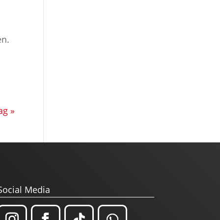
en.
ag »
Social Media