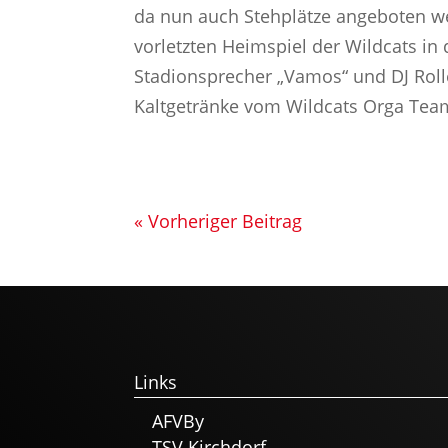
da nun auch Stehplätze angeboten we
vorletzten Heimspiel der Wildcats in
Stadionsprecher „Vamos“ und DJ Roll
Kaltgetränke vom Wildcats Orga Tea
« Vorheriger Beitrag
Links
AFVBy
TSV Kirchdorf