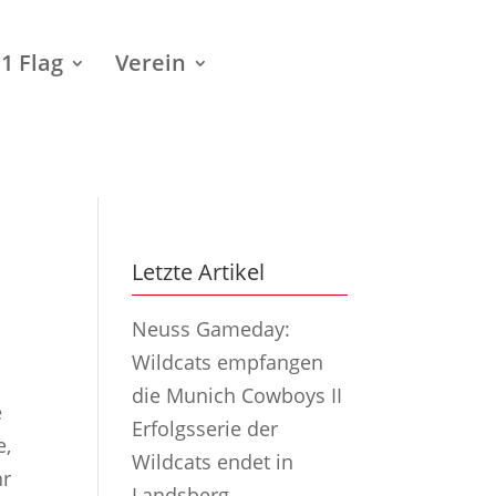
1 Flag
Verein
Letzte Artikel
Neuss Gameday:
Wildcats empfangen
die Munich Cowboys II
e
Erfolgsserie der
e,
Wildcats endet in
hr
Landsberg