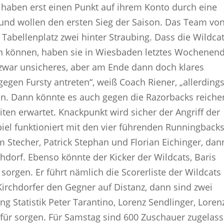
 haben erst einen Punkt auf ihrem Konto durch eine
d wollen den ersten Sieg der Saison. Das Team vo
 Tabellenplatz zwei hinter Straubing. Dass die Wildca
n können, haben sie in Wiesbaden letztes Wochenen
zwar unsicheres, aber am Ende dann doch klares
 gegen Fursty antreten“, weiß Coach Riener, „allerding
en. Dann könnte es auch gegen die Razorbacks reiche
ten erwartet. Knackpunkt wird sicher der Angriff der
iel funktioniert mit den vier führenden Runningback
m Stecher, Patrick Stephan und Florian Eichinger, dan
rchdorf. Ebenso könnte der Kicker der Wildcats, Baris
sorgen. Er führt nämlich die Scorerliste der Wildcats
Kirchdorfer den Gegner auf Distanz, dann sind zwei
ng Statistik Peter Tarantino, Lorenz Sendlinger, Loren
ür sorgen. Für Samstag sind 600 Zuschauer zugelass