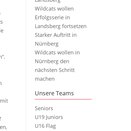
Wildcats wollen
n
Erfolgsserie in
ts
Landsberg fortsetzen
de
Starker Auftritt in
Nürnberg
s
Wildcats wollen in
n“.
Nürnberg den
nächsten Schritt
s
machen
n
Unsere Teams
 mit
Seniors
U19 Juniors
z
U16 Flag
en,