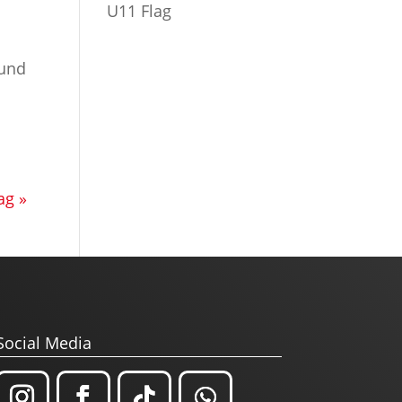
U11 Flag
 und
ag »
Social Media