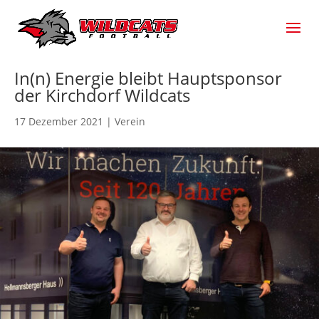
In(n) Energie bleibt Hauptsponsor
der Kirchdorf Wildcats
17 Dezember 2021
|
Verein