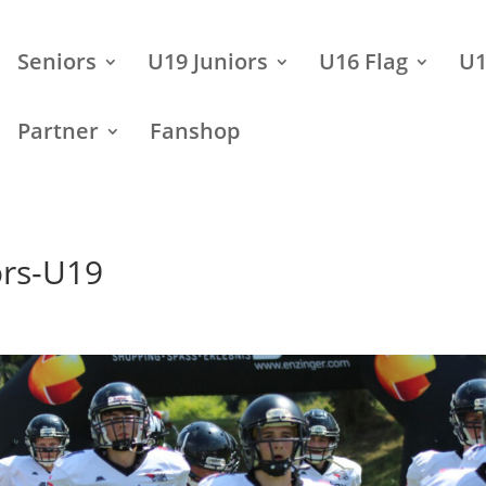
Seniors
U19 Juniors
U16 Flag
U1
Partner
Fanshop
ors-U19