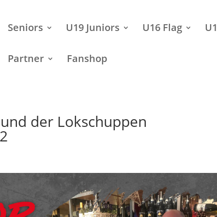
Seniors
U19 Juniors
U16 Flag
U1
Partner
Fanshop
g und der Lokschuppen
22