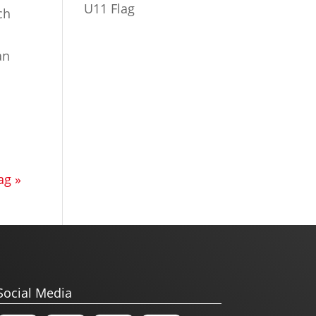
U11 Flag
ch
an
ag »
Social Media