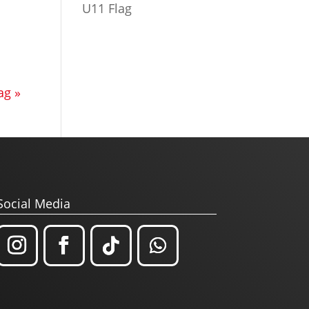
U11 Flag
ag »
Social Media