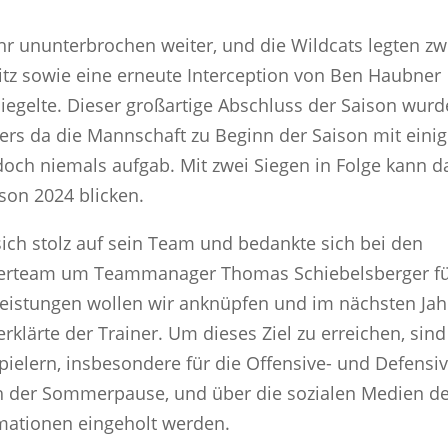
luhr ununterbrochen weiter, und die Wildcats legten zw
tz sowie eine erneute Interception von Ben Haubner
iegelte. Dieser großartige Abschluss der Saison wurd
nders da die Mannschaft zu Beginn der Saison mit eini
doch niemals aufgab. Mit zwei Siegen in Folge kann d
son 2024 blicken.
ich stolz auf sein Team und bedankte sich bei den
uerteam um Teammanager Thomas Schiebelsberger f
 Leistungen wollen wir anknüpfen und im nächsten Jah
erklärte der Trainer. Um dieses Ziel zu erreichen, sind
ielern, insbesondere für die Offensive- und Defensi
ach der Sommerpause, und über die sozialen Medien d
rmationen eingeholt werden.