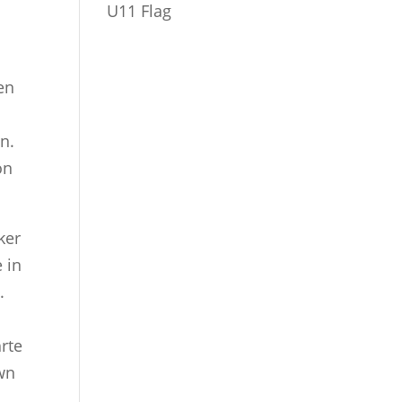
U11 Flag
en
n.
on
ker
 in
.
n
rte
wn