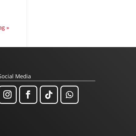
ag »
Social Media