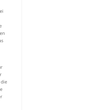
ei
e
gen
as
ür
r
 die
ve
er