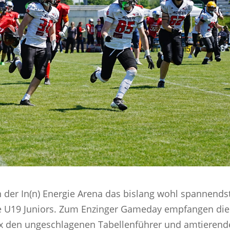
n der In(n) Energie Arena das bislang wohl spannends
re U19 Juniors. Zum Enzinger Gameday empfangen die
x den ungeschlagenen Tabellenführer und amtieren