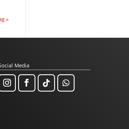
ag »
Social Media