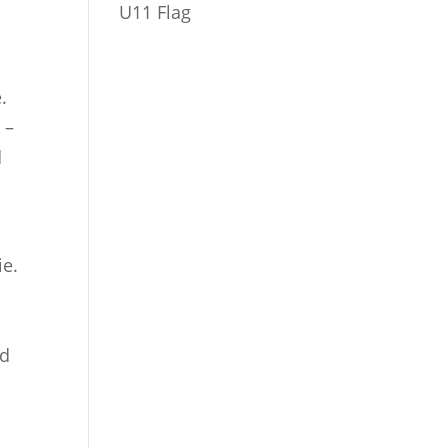
U11 Flag
.
 –
d
ie.
n
nd