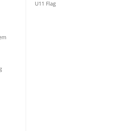
U11 Flag
dem
g