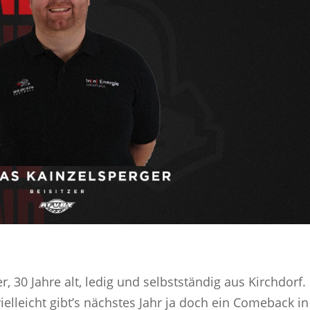
, 30 Jahre alt, ledig und selbstständig aus Kirchdorf. 
vielleicht gibt’s nächstes Jahr ja doch ein Comeback in