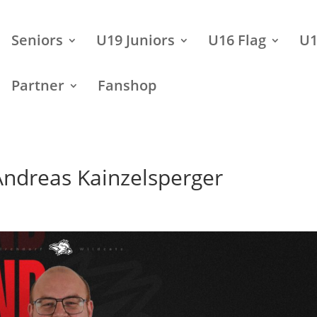
Seniors
U19 Juniors
U16 Flag
U1
Partner
Fanshop
Andreas Kainzelsperger