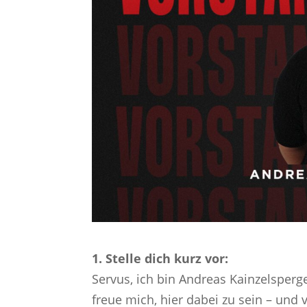
1. Stelle dich kurz vor:
Servus, ich bin Andreas Kainzelsperger
freue mich, hier dabei zu sein – und 