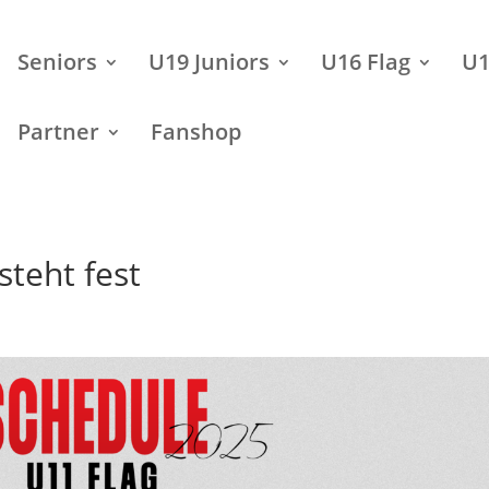
Seniors
U19 Juniors
U16 Flag
U1
Partner
Fanshop
steht fest