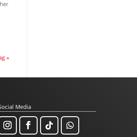
aher
ag »
Social Media