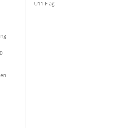
U11 Flag
ing
00
hen
r