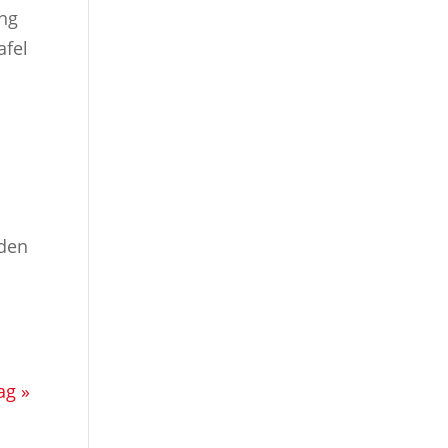
ung
afel
 den
ag »