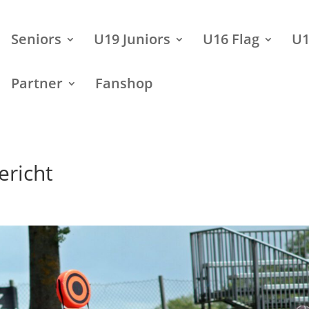
Seniors
U19 Juniors
U16 Flag
U1
Partner
Fanshop
ericht