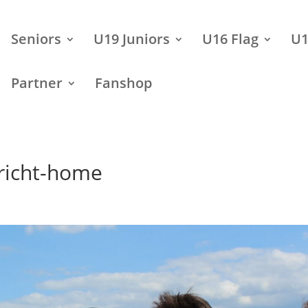
Seniors
U19 Juniors
U16 Flag
U1
Partner
Fanshop
ericht-home