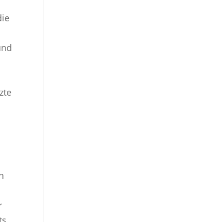
die
und
zte
n
r
ts