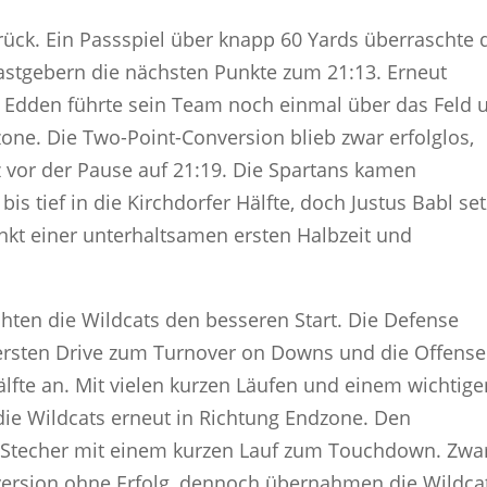
ück. Ein Passspiel über knapp 60 Yards überraschte 
stgebern die nächsten Punkte zum 21:13. Erneut
 Edden führte sein Team noch einmal über das Feld 
zone. Die Two-Point-Conversion blieb zwar erfolglos,
z vor der Pause auf 21:19. Die Spartans kamen
is tief in die Kirchdorfer Hälfte, doch Justus Babl set
nkt einer unterhaltsamen ersten Halbzeit und
ten die Wildcats den besseren Start. Die Defense
 ersten Drive zum Turnover on Downs und die Offense
älfte an. Mit vielen kurzen Läufen und einem wichtige
 die Wildcats erneut in Richtung Endzone. Den
i Stecher mit einem kurzen Lauf zum Touchdown. Zwa
version ohne Erfolg, dennoch übernahmen die Wildca