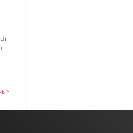
ich
n
ag »