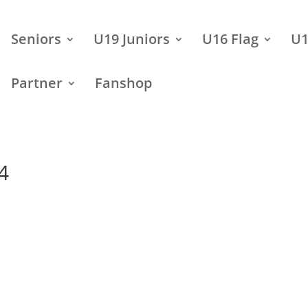
Seniors
U19 Juniors
U16 Flag
U1
Partner
Fanshop
4