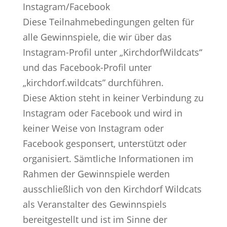
Instagram/Facebook
Diese Teilnahmebedingungen gelten für
alle Gewinnspiele, die wir über das
Instagram-Profil unter „KirchdorfWildcats“
und das Facebook-Profil unter
„kirchdorf.wildcats” durchführen.
Diese Aktion steht in keiner Verbindung zu
Instagram oder Facebook und wird in
keiner Weise von Instagram oder
Facebook gesponsert, unterstützt oder
organisiert. Sämtliche Informationen im
Rahmen der Gewinnspiele werden
ausschließlich von den Kirchdorf Wildcats
als Veranstalter des Gewinnspiels
bereitgestellt und ist im Sinne der