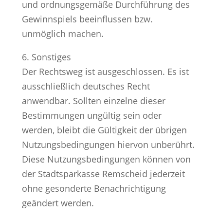
und ordnungsgemäße Durchführung des
Gewinnspiels beeinflussen bzw.
unmöglich machen.
6. Sonstiges
Der Rechtsweg ist ausgeschlossen. Es ist
ausschließlich deutsches Recht
anwendbar. Sollten einzelne dieser
Bestimmungen ungültig sein oder
werden, bleibt die Gültigkeit der übrigen
Nutzungsbedingungen hiervon unberührt.
Diese Nutzungsbedingungen können von
der Stadtsparkasse Remscheid jederzeit
ohne gesonderte Benachrichtigung
geändert werden.