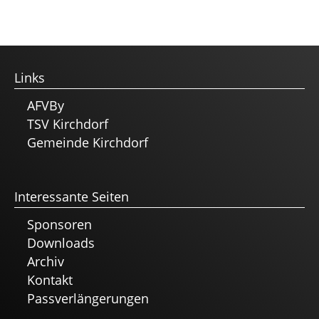
Links
AFVBy
TSV Kirchdorf
Gemeinde Kirchdorf
Interessante Seiten
Sponsoren
Downloads
Archiv
Kontakt
Passverlängerungen