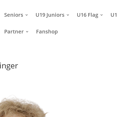
Seniors
U19 Juniors
U16 Flag
U1
Partner
Fanshop
inger