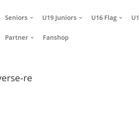
Seniors
U19 Juniors
U16 Flag
U1
Partner
Fanshop
erse-re