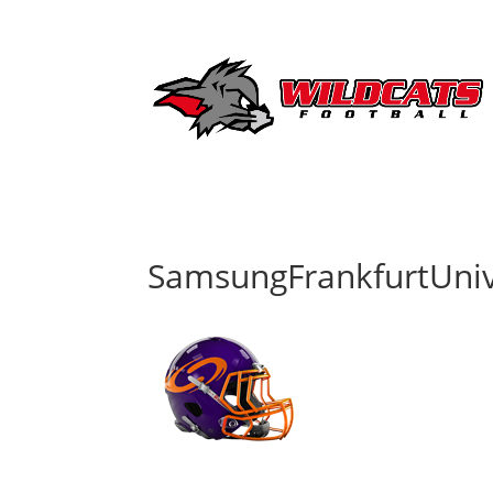
SamsungFrankfurtUniv