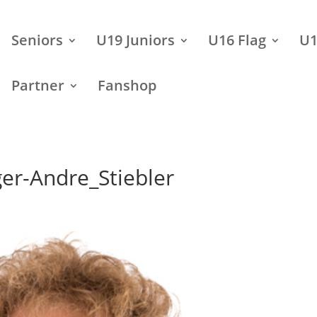
Seniors
U19 Juniors
U16 Flag
U1
Partner
Fanshop
er-Andre_Stiebler